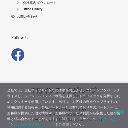
会社案内ダウンロード
Office Gallery
お問い合わせ
Follow Us
当社では、当社ウェブサイトでの体験を向上させ、コンテンツをパーソナ
ライズし、ソーシャルメディア機能を提供し、トラフィックを分析するた
外部のグループサイトへ移動します
めにクッキーを使用しています。当社は、お客様の当社ウェブサイトのご
利用に関する情報を、分析パートナーと共有しておりそのパートナーは、
グループ情報セキュリティ方針
お客様が提供した他の情報や、お客様のサービス利用から収集した他の情
グループ個人情報保護方針
報と組み合わせることがあります。詳しくは、当サイトの
ご利用にあたっ
グループ内における個人情報の共同利用について
て
と
個人情報取り扱いについて
をご参照ください。